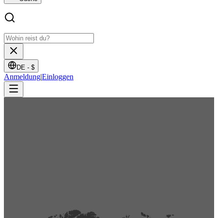
DE -
$
Anmeldung
|
Einloggen