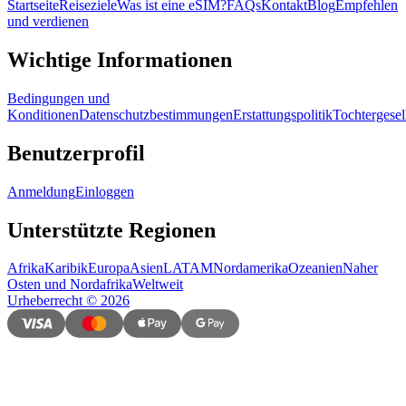
Startseite
Reiseziele
Was ist eine eSIM?
FAQs
Kontakt
Blog
Empfehlen
und verdienen
Wichtige Informationen
Bedingungen und
Konditionen
Datenschutzbestimmungen
Erstattungspolitik
Tochtergesel
Benutzerprofil
Anmeldung
Einloggen
Unterstützte Regionen
Afrika
Karibik
Europa
Asien
LATAM
Nordamerika
Ozeanien
Naher
Osten und Nordafrika
Weltweit
Urheberrecht
©
2026