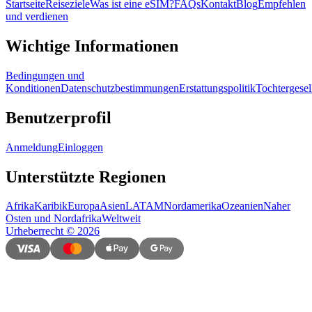
Startseite
Reiseziele
Was ist eine eSIM?
FAQs
Kontakt
Blog
Empfehlen
und verdienen
Wichtige Informationen
Bedingungen und
Konditionen
Datenschutzbestimmungen
Erstattungspolitik
Tochtergesel
Benutzerprofil
Anmeldung
Einloggen
Unterstützte Regionen
Afrika
Karibik
Europa
Asien
LATAM
Nordamerika
Ozeanien
Naher
Osten und Nordafrika
Weltweit
Urheberrecht
©
2026