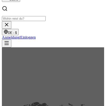
DE -
$
Anmeldung
|
Einloggen