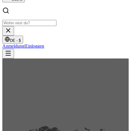
DE -
$
Anmeldung
|
Einloggen