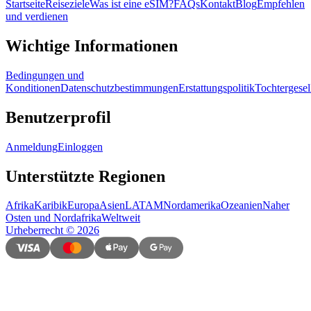
Startseite
Reiseziele
Was ist eine eSIM?
FAQs
Kontakt
Blog
Empfehlen
und verdienen
Wichtige Informationen
Bedingungen und
Konditionen
Datenschutzbestimmungen
Erstattungspolitik
Tochtergesel
Benutzerprofil
Anmeldung
Einloggen
Unterstützte Regionen
Afrika
Karibik
Europa
Asien
LATAM
Nordamerika
Ozeanien
Naher
Osten und Nordafrika
Weltweit
Urheberrecht
©
2026