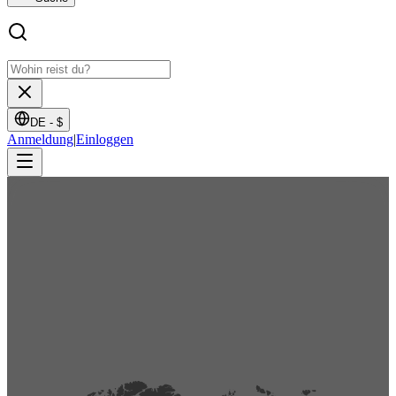
DE -
$
Anmeldung
|
Einloggen