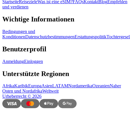
Startseite
Reiseziele
Was ist eine eSIM?
FAQs
Kontakt
Blog
Empfehlen
und verdienen
Wichtige Informationen
Bedingungen und
Konditionen
Datenschutzbestimmungen
Erstattungspolitik
Tochtergesel
Benutzerprofil
Anmeldung
Einloggen
Unterstützte Regionen
Afrika
Karibik
Europa
Asien
LATAM
Nordamerika
Ozeanien
Naher
Osten und Nordafrika
Weltweit
Urheberrecht
©
2026