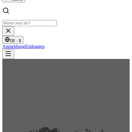
DE -
$
Anmeldung
|
Einloggen