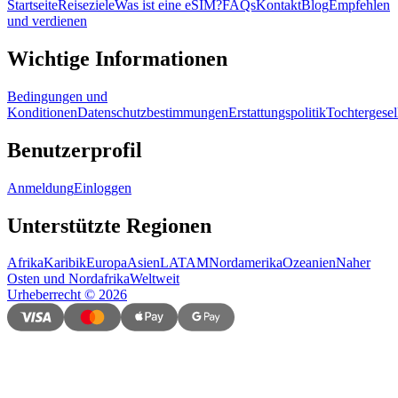
Startseite
Reiseziele
Was ist eine eSIM?
FAQs
Kontakt
Blog
Empfehlen
und verdienen
Wichtige Informationen
Bedingungen und
Konditionen
Datenschutzbestimmungen
Erstattungspolitik
Tochtergesel
Benutzerprofil
Anmeldung
Einloggen
Unterstützte Regionen
Afrika
Karibik
Europa
Asien
LATAM
Nordamerika
Ozeanien
Naher
Osten und Nordafrika
Weltweit
Urheberrecht
©
2026