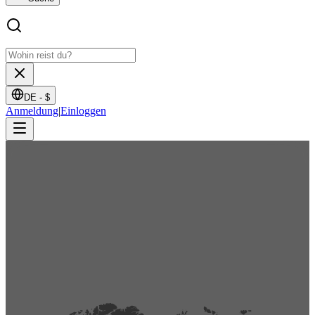
DE -
$
Anmeldung
|
Einloggen