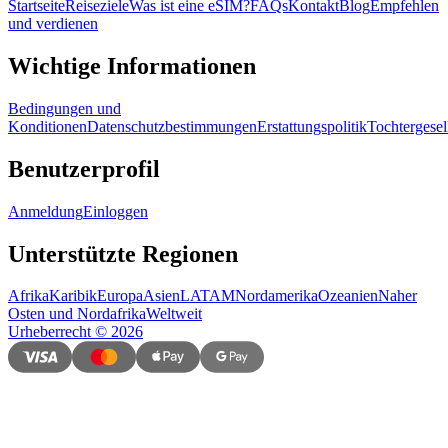
Startseite
Reiseziele
Was ist eine eSIM?
FAQs
Kontakt
Blog
Empfehlen
und verdienen
Wichtige Informationen
Bedingungen und
Konditionen
Datenschutzbestimmungen
Erstattungspolitik
Tochtergesel
Benutzerprofil
Anmeldung
Einloggen
Unterstützte Regionen
Afrika
Karibik
Europa
Asien
LATAM
Nordamerika
Ozeanien
Naher
Osten und Nordafrika
Weltweit
Urheberrecht
©
2026