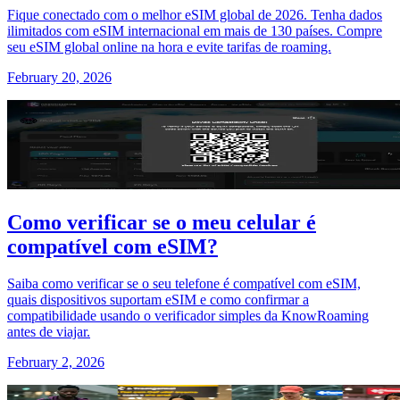
Fique conectado com o melhor eSIM global de 2026. Tenha dados
ilimitados com eSIM internacional em mais de 130 países. Compre
seu eSIM global online na hora e evite tarifas de roaming.
February 20, 2026
Como verificar se o meu celular é
compatível com eSIM?
Saiba como verificar se o seu telefone é compatível com eSIM,
quais dispositivos suportam eSIM e como confirmar a
compatibilidade usando o verificador simples da KnowRoaming
antes de viajar.
February 2, 2026