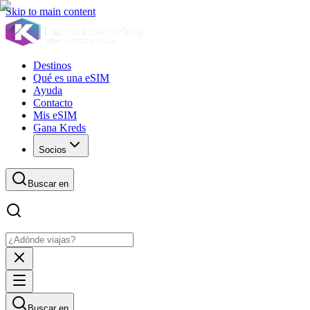
Skip to main content
Destinos
Qué es una eSIM
Ayuda
Contacto
Mis eSIM
Gana Kreds
Socios
Buscar en
Buscar en