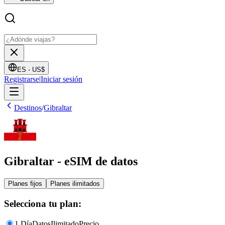
ES -
US$
Registrarse
|
Iniciar sesión
Destinos
/
Gibraltar
Gibraltar - eSIM de datos
Planes fijos
Planes ilimitados
Selecciona tu plan:
1 Día
Datos
Ilimitado
Precio