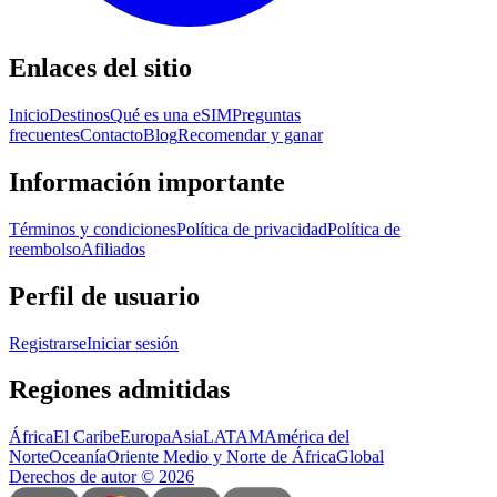
Enlaces del sitio
Inicio
Destinos
Qué es una eSIM
Preguntas
frecuentes
Contacto
Blog
Recomendar y ganar
Información importante
Términos y condiciones
Política de privacidad
Política de
reembolso
Afiliados
Perfil de usuario
Registrarse
Iniciar sesión
Regiones admitidas
África
El Caribe
Europa
Asia
LATAM
América del
Norte
Oceanía
Oriente Medio y Norte de África
Global
Derechos de autor
©
2026