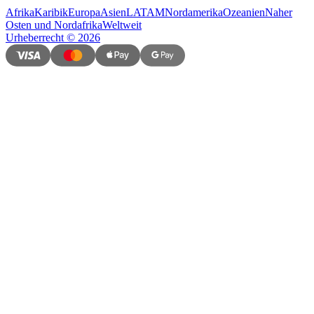
Afrika
Karibik
Europa
Asien
LATAM
Nordamerika
Ozeanien
Naher
Osten und Nordafrika
Weltweit
Urheberrecht
©
2026