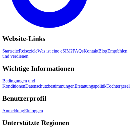
Website-Links
Startseite
Reiseziele
Was ist eine eSIM?
FAQs
Kontakt
Blog
Empfehlen
und verdienen
Wichtige Informationen
Bedingungen und
Konditionen
Datenschutzbestimmungen
Erstattungspolitik
Tochtergesel
Benutzerprofil
Anmeldung
Einloggen
Unterstützte Regionen