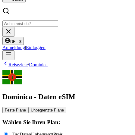
DE -
$
Anmeldung
|
Einloggen
Reiseziele
/
Dominica
Dominica - Daten eSIM
Feste Pläne
Unbegrenzte Pläne
Wählen Sie Ihren Plan:
1 Tag
Daten
Unbegrenzt
Preis