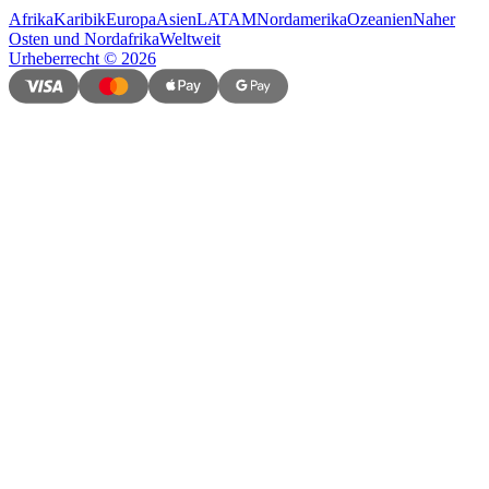
Afrika
Karibik
Europa
Asien
LATAM
Nordamerika
Ozeanien
Naher
Osten und Nordafrika
Weltweit
Urheberrecht
©
2026