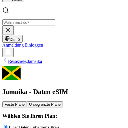
DE -
$
Anmeldung
|
Einloggen
Reiseziele
/
Jamaika
Jamaika - Daten eSIM
Feste Pläne
Unbegrenzte Pläne
Wählen Sie Ihren Plan:
1 Tag
Daten
Unbegrenzt
Preis