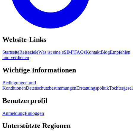
Website-Links
Startseite
Reiseziele
Was ist eine eSIM?
FAQs
Kontakt
Blog
Empfehlen
und verdienen
Wichtige Informationen
Bedingungen und
Konditionen
Datenschutzbestimmungen
Erstattungspolitik
Tochtergesel
Benutzerprofil
Anmeldung
Einloggen
Unterstützte Regionen