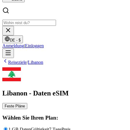
DE -
$
Anmeldung
|
Einloggen
Reiseziele
/
Libanon
Libanon - Daten eSIM
Feste Pläne
Wählen Sie Ihren Plan:
1 GB Daten
Gültigkeit
7 Tage
Preis