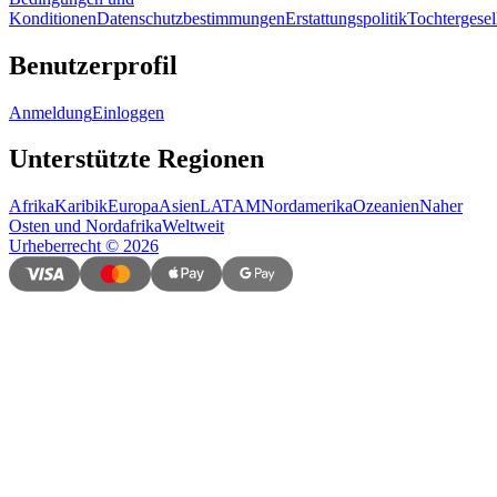
Konditionen
Datenschutzbestimmungen
Erstattungspolitik
Tochtergesel
Benutzerprofil
Anmeldung
Einloggen
Unterstützte Regionen
Afrika
Karibik
Europa
Asien
LATAM
Nordamerika
Ozeanien
Naher
Osten und Nordafrika
Weltweit
Urheberrecht
©
2026