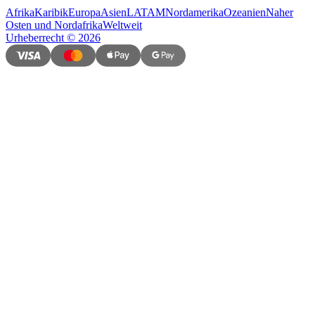
Afrika
Karibik
Europa
Asien
LATAM
Nordamerika
Ozeanien
Naher
Osten und Nordafrika
Weltweit
Urheberrecht
©
2026