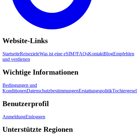
Website-Links
Startseite
Reiseziele
Was ist eine eSIM?
FAQs
Kontakt
Blog
Empfehlen
und verdienen
Wichtige Informationen
Bedingungen und
Konditionen
Datenschutzbestimmungen
Erstattungspolitik
Tochtergesel
Benutzerprofil
Anmeldung
Einloggen
Unterstützte Regionen