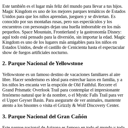
Este también es el lugar más feliz del mundo para llevar a tus hijos.
Magic Kingdom es uno de los mejores parques temáticos de Estados
Unidos para que los niños aprendan, jueguen y se diviertan. Es
conocido por sus montañas rusas, pero sus espectáculos y los
encuentros con personajes dejan una huella imborrable en los más
pequeños. Space Mountain, Frontierland y la gastronomía Disney:
aquí todo está pensado para la diversión, sin importar la edad. Magic
Kingdom es uno de los lugares más amigables para los niños en
Estados Unidos, desde el castillo de Cenicienta hasta el espectacular
show de fuegos artificiales nocturno.
2. Parque Nacional de Yellowstone
Yellowstone es un famoso destino de vacaciones familiares al aire
libre. Hacer senderismo es ideal para estrechar lazos en familia, y a
los niños les encanta ver la erupción de Old Faithful. Recorre el
Grand Prismatic Overlook Trail para contemplar el impresionante
fenómeno natural que le da nombre, o el Mystic Falls Trail para ver
el Upper Geyser Basin. Para asegurarte de ver animales, mantente
atento a los bisontes o visita el Grizzly & Wolf Discovery Center.
3. Parque Nacional del Gran Cañón
Este parque nacional de Arizona es famoso en todo el mundo y toda