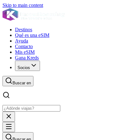
Skip to main content
Destinos
Qué es una eSIM
Ayuda
Contacto
Mis eSIM
Gana Kreds
Socios
Buscar en
Buscar en