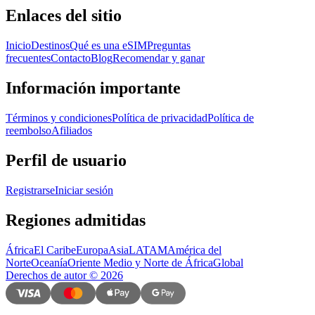
Enlaces del sitio
Inicio
Destinos
Qué es una eSIM
Preguntas
frecuentes
Contacto
Blog
Recomendar y ganar
Información importante
Términos y condiciones
Política de privacidad
Política de
reembolso
Afiliados
Perfil de usuario
Registrarse
Iniciar sesión
Regiones admitidas
África
El Caribe
Europa
Asia
LATAM
América del
Norte
Oceanía
Oriente Medio y Norte de África
Global
Derechos de autor
©
2026