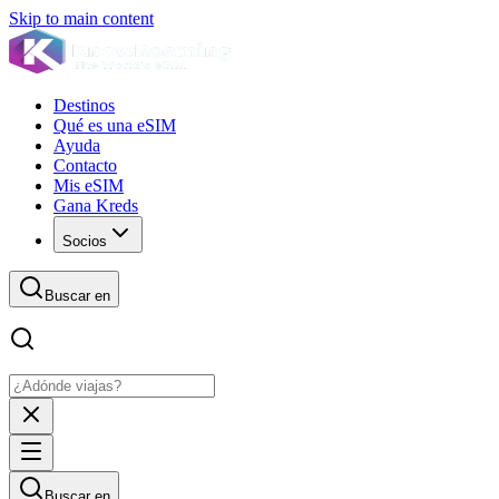
Skip to main content
Destinos
Qué es una eSIM
Ayuda
Contacto
Mis eSIM
Gana Kreds
Socios
Buscar en
Buscar en