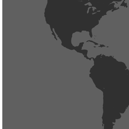
404
Página no encontrada,
La página que buscas no existe o se ha cambiado de lugar.
Comprueba la URL e inténtalo de nuevo.
Ir a la página de inicio
Obtener soporte técnico