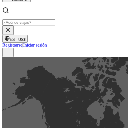
ES -
US$
Registrarse
|
Iniciar sesión