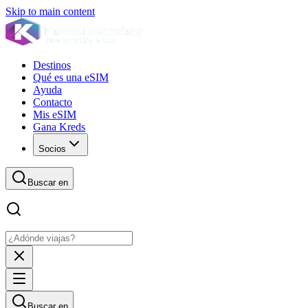
Skip to main content
Destinos
Qué es una eSIM
Ayuda
Contacto
Mis eSIM
Gana Kreds
Socios
Buscar en
Buscar en