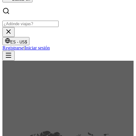
ES -
US$
Registrarse
|
Iniciar sesión