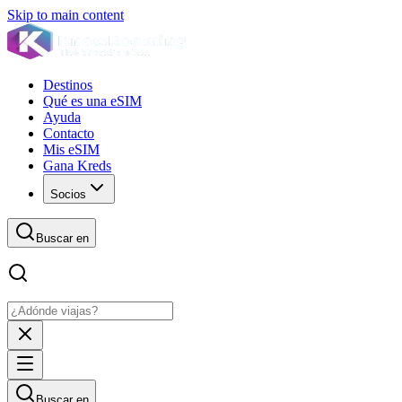
Skip to main content
Destinos
Qué es una eSIM
Ayuda
Contacto
Mis eSIM
Gana Kreds
Socios
Buscar en
Buscar en