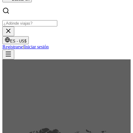
ES -
US$
Registrarse
|
Iniciar sesión