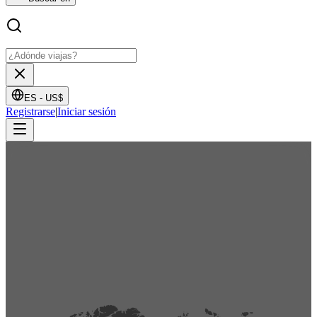
ES -
US$
Registrarse
|
Iniciar sesión