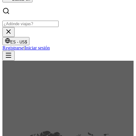
ES -
US$
Registrarse
|
Iniciar sesión