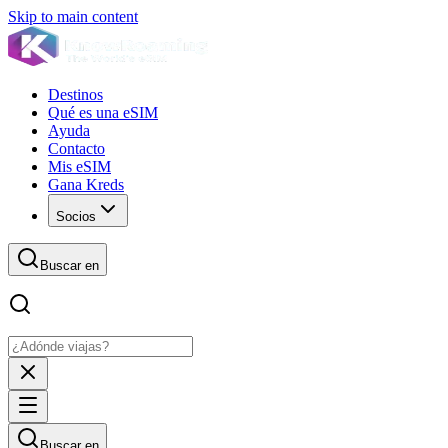
Skip to main content
Destinos
Qué es una eSIM
Ayuda
Contacto
Mis eSIM
Gana Kreds
Socios
Buscar en
Buscar en