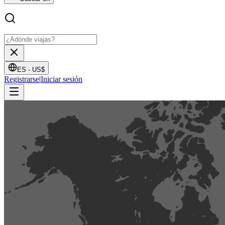
ES -
US$
Registrarse
|
Iniciar sesión