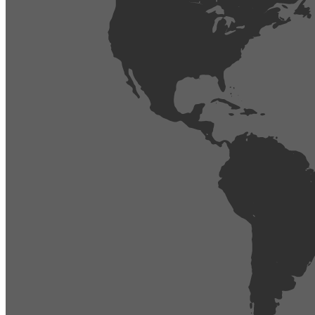
404
Página no encontrada,
La página que buscas no existe o se ha cambiado de lugar.
Comprueba la URL e inténtalo de nuevo.
Ir a la página de inicio
Obtener soporte técnico