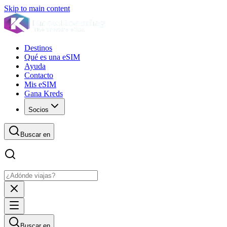
Skip to main content
Destinos
Qué es una eSIM
Ayuda
Contacto
Mis eSIM
Gana Kreds
Socios
Buscar en
Buscar en