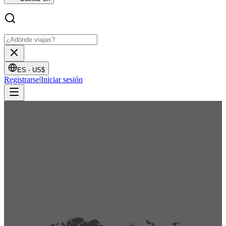
ES -
US$
Registrarse
|
Iniciar sesión