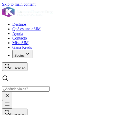
Skip to main content
Destinos
Qué es una eSIM
Ayuda
Contacto
Mis eSIM
Gana Kreds
Socios
Buscar en
Buscar en