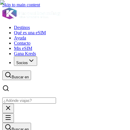
Skip to main content
Destinos
Qué es una eSIM
Ayuda
Contacto
Mis eSIM
Gana Kreds
Socios
Buscar en
Buscar en