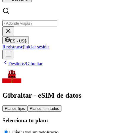
ES -
US$
Registrarse
|
Iniciar sesión
Destinos
/
Gibraltar
Gibraltar - eSIM de datos
Planes fijos
Planes ilimitados
Selecciona tu plan:
1 Día
Datos
Ilimitado
Precio