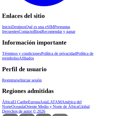
Enlaces del sitio
Inicio
Destinos
Qué es una eSIM
Preguntas
frecuentes
Contacto
Blog
Recomendar y ganar
Información importante
Términos y condiciones
Política de privacidad
Política de
reembolso
Afiliados
Perfil de usuario
Registrarse
Iniciar sesión
Regiones admitidas
África
El Caribe
Europa
Asia
LATAM
América del
Norte
Oceanía
Oriente Medio y Norte de África
Global
Derechos de autor
©
2026