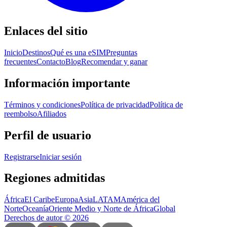
Enlaces del sitio
Inicio
Destinos
Qué es una eSIM
Preguntas
frecuentes
Contacto
Blog
Recomendar y ganar
Información importante
Términos y condiciones
Política de privacidad
Política de
reembolso
Afiliados
Perfil de usuario
Registrarse
Iniciar sesión
Regiones admitidas
África
El Caribe
Europa
Asia
LATAM
América del
Norte
Oceanía
Oriente Medio y Norte de África
Global
Derechos de autor
©
2026