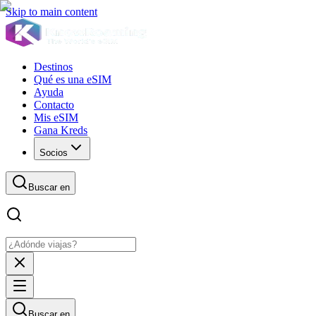
Skip to main content
Destinos
Qué es una eSIM
Ayuda
Contacto
Mis eSIM
Gana Kreds
Socios
Buscar en
Buscar en