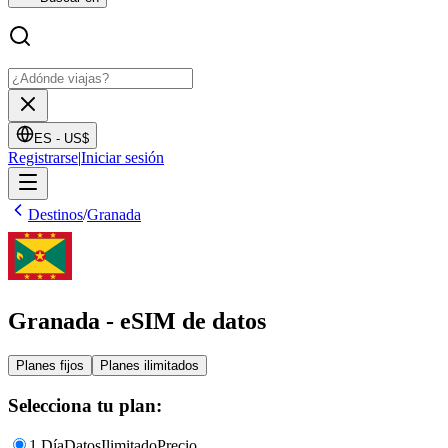
ES -
US$
Registrarse
|
Iniciar sesión
Destinos
/
Granada
Granada - eSIM de datos
Planes fijos
Planes ilimitados
Selecciona tu plan:
1 Día
Datos
Ilimitado
Precio