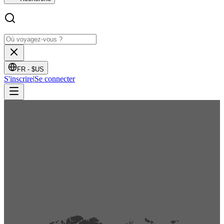
FR -
$US
S'inscrire
|
Se connecter