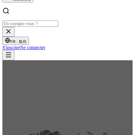
FR -
$US
S'inscrire
|
Se connecter