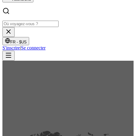
FR -
$US
S'inscrire
|
Se connecter