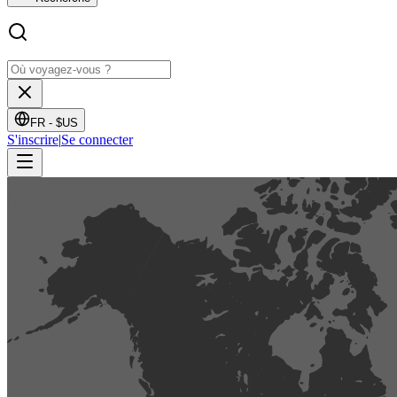
FR -
$US
S'inscrire
|
Se connecter