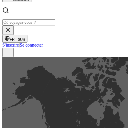
FR -
$US
S'inscrire
|
Se connecter