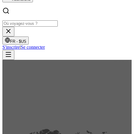
FR -
$US
S'inscrire
|
Se connecter