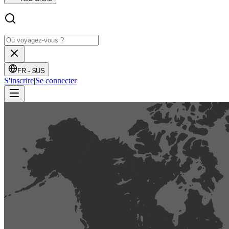
FR -
$US
S'inscrire
|
Se connecter