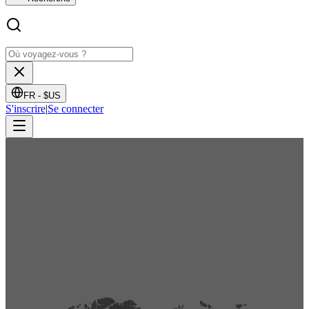
FR -
$US
S'inscrire
|
Se connecter