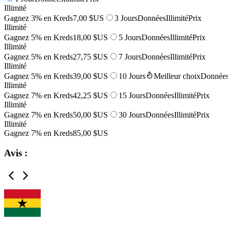
Illimité
Gagnez 3% en Kreds
7,00 $US
3 Jours
Données
Illimité
Prix
Illimité
Gagnez 5% en Kreds
18,00 $US
5 Jours
Données
Illimité
Prix
Illimité
Gagnez 5% en Kreds
27,75 $US
7 Jours
Données
Illimité
Prix
Illimité
Gagnez 5% en Kreds
39,00 $US
10 Jours
Meilleur choix
Donnée
Illimité
Gagnez 7% en Kreds
42,25 $US
15 Jours
Données
Illimité
Prix
Illimité
Gagnez 7% en Kreds
50,00 $US
30 Jours
Données
Illimité
Prix
Illimité
Gagnez 7% en Kreds
85,00 $US
Avis :