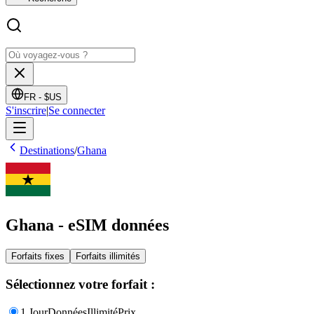
FR -
$US
S'inscrire
|
Se connecter
Destinations
/
Ghana
Ghana - eSIM données
Forfaits fixes
Forfaits illimités
Sélectionnez votre forfait :
1 Jour
Données
Illimité
Prix