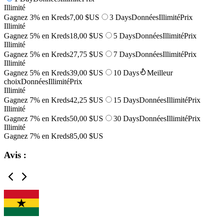
Illimité
Gagnez 3% en Kreds
7,00 $US
3 Days
Données
Illimité
Prix
Illimité
Gagnez 5% en Kreds
18,00 $US
5 Days
Données
Illimité
Prix
Illimité
Gagnez 5% en Kreds
27,75 $US
7 Days
Données
Illimité
Prix
Illimité
Gagnez 5% en Kreds
39,00 $US
10 Days
Meilleur
choix
Données
Illimité
Prix
Illimité
Gagnez 7% en Kreds
42,25 $US
15 Days
Données
Illimité
Prix
Illimité
Gagnez 7% en Kreds
50,00 $US
30 Days
Données
Illimité
Prix
Illimité
Gagnez 7% en Kreds
85,00 $US
Avis :