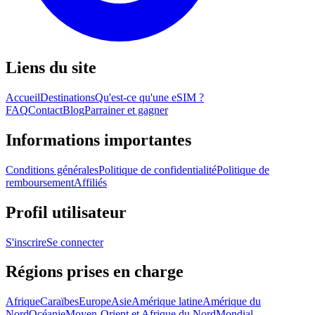
Liens du site
Accueil
Destinations
Qu'est-ce qu'une eSIM ?
FAQ
Contact
Blog
Parrainer et gagner
Informations importantes
Conditions générales
Politique de confidentialité
Politique de
remboursement
Affiliés
Profil utilisateur
S'inscrire
Se connecter
Régions prises en charge
Afrique
Caraïbes
Europe
Asie
Amérique latine
Amérique du
Nord
Océanie
Moyen-Orient et Afrique du Nord
Mondial