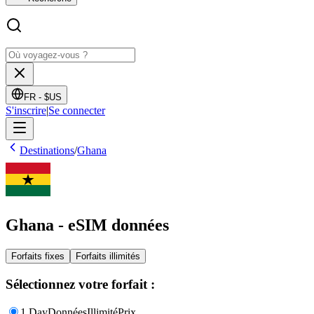
FR -
$US
S'inscrire
|
Se connecter
Destinations
/
Ghana
Ghana - eSIM données
Forfaits fixes
Forfaits illimités
Sélectionnez votre forfait :
1 Day
Données
Illimité
Prix