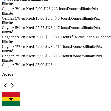
Illimité
Gagnez 3% en Kreds
7,00 $US
3 Jours
Données
Illimité
Prix
Illimité
Gagnez 5% en Kreds
18,00 $US
5 Jours
Données
Illimité
Prix
Illimité
Gagnez 5% en Kreds
27,75 $US
7 Jours
Données
Illimité
Prix
Illimité
Gagnez 5% en Kreds
39,00 $US
10 Jours
Meilleur choix
Donnée
Illimité
Gagnez 7% en Kreds
42,25 $US
15 Jours
Données
Illimité
Prix
Illimité
Gagnez 7% en Kreds
50,00 $US
30 Jours
Données
Illimité
Prix
Illimité
Gagnez 7% en Kreds
85,00 $US
Avis :