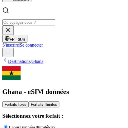
FR -
$US
S'inscrire
|
Se connecter
Destinations
/
Ghana
Ghana - eSIM données
Forfaits fixes
Forfaits illimités
Sélectionnez votre forfait :
1 Jour
Données
Illimité
Prix