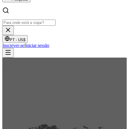
PT -
US$
Inscrever-se
|
Iniciar sessão