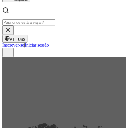
PT -
US$
Inscrever-se
|
Iniciar sessão