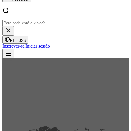
PT -
US$
Inscrever-se
|
Iniciar sessão