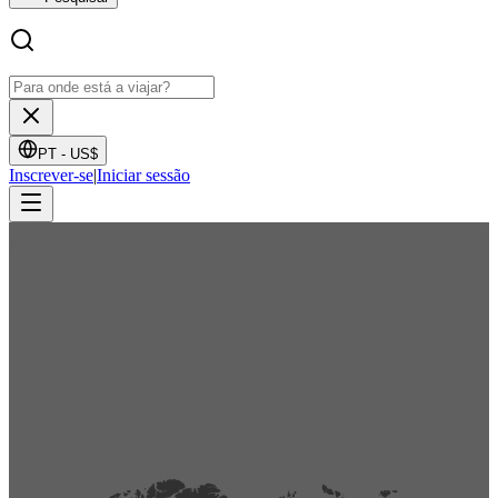
PT -
US$
Inscrever-se
|
Iniciar sessão