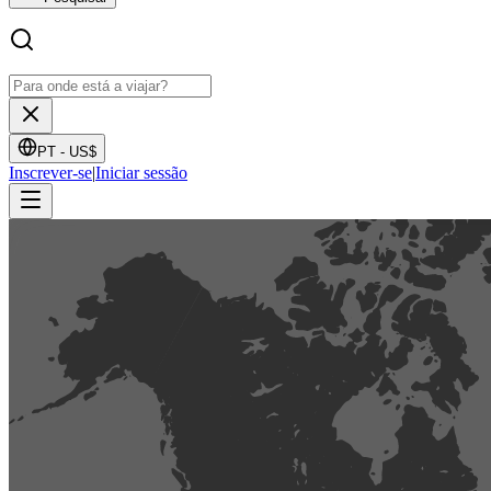
PT -
US$
Inscrever-se
|
Iniciar sessão