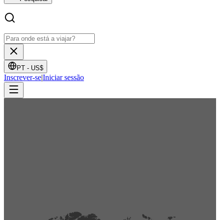
PT -
US$
Inscrever-se
|
Iniciar sessão