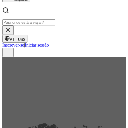
PT -
US$
Inscrever-se
|
Iniciar sessão