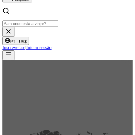
PT -
US$
Inscrever-se
|
Iniciar sessão