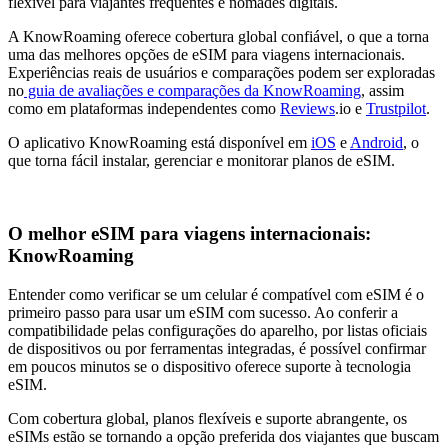
flexível para viajantes frequentes e nômades digitais.
A KnowRoaming oferece cobertura global confiável, o que a torna
uma das melhores opções de eSIM para viagens internacionais.
Experiências reais de usuários e comparações podem ser exploradas
no
guia de avaliações e comparações da KnowRoaming
, assim
como em plataformas independentes como
Reviews
.io e
Trustpilot
.
O aplicativo KnowRoaming está disponível em
iOS
e
Android
, o
que torna fácil instalar, gerenciar e monitorar planos de eSIM.
O melhor eSIM para viagens internacionais:
KnowRoaming
Entender como verificar se um celular é compatível com eSIM é o
primeiro passo para usar um eSIM com sucesso. Ao conferir a
compatibilidade pelas configurações do aparelho, por listas oficiais
de dispositivos ou por ferramentas integradas, é possível confirmar
em poucos minutos se o dispositivo oferece suporte à tecnologia
eSIM.
Com cobertura global, planos flexíveis e suporte abrangente, os
eSIMs estão se tornando a opção preferida dos viajantes que buscam