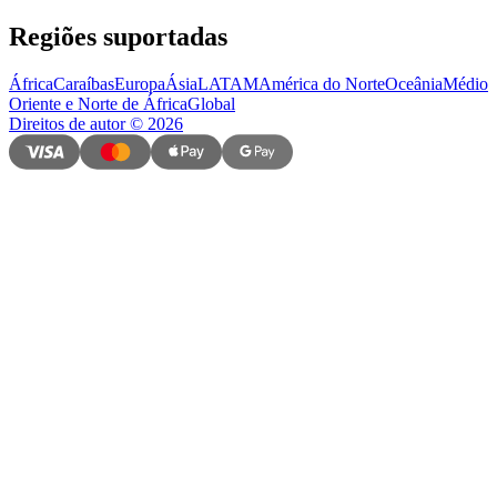
Regiões suportadas
África
Caraíbas
Europa
Ásia
LATAM
América do Norte
Oceânia
Médio
Oriente e Norte de África
Global
Direitos de autor
©
2026