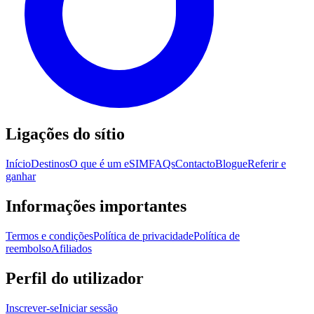
Ligações do sítio
Início
Destinos
O que é um eSIM
FAQs
Contacto
Blogue
Referir e
ganhar
Informações importantes
Termos e condições
Política de privacidade
Política de
reembolso
Afiliados
Perfil do utilizador
Inscrever-se
Iniciar sessão